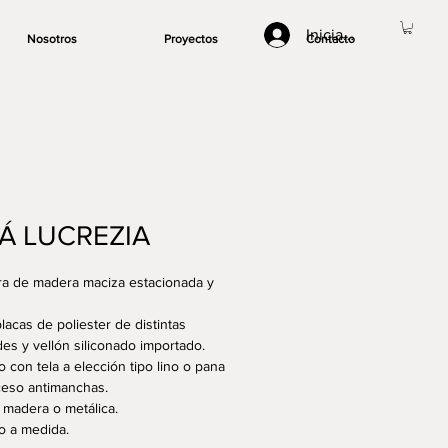
Iniciar sesión
Nosotros
Proyectos
Contacto
Á LUCREZIA
ra de madera maciza estacionada y
placas de poliester de distintas
es y vellón siliconado importado.
o con tela a elección tipo lino o pana
eso antimanchas.
 madera o metálica.
o a medida.