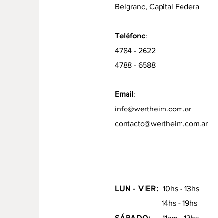
Belgrano, Capital Federal
Teléfono
:
4784 - 2622
4788 - 6588
Email
:
info@wertheim.com.ar
contacto@wertheim.com.ar
LUN - VIER:
10hs - 13hs
14hs - 19hs
SÁBADO:
11am - 13hs