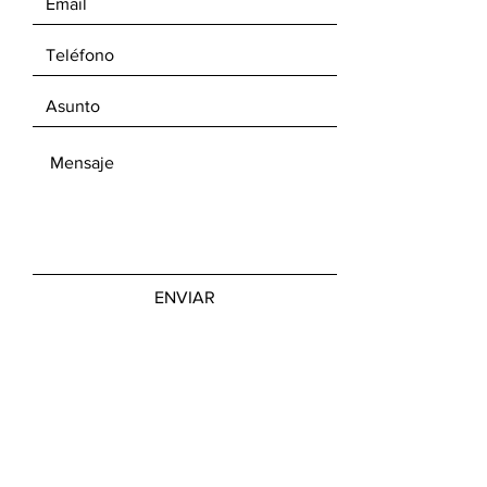
ENVIAR
LUN - VIER:
10hs - 13hs
14hs - 19hs
SÁBADO:
11am - 13hs